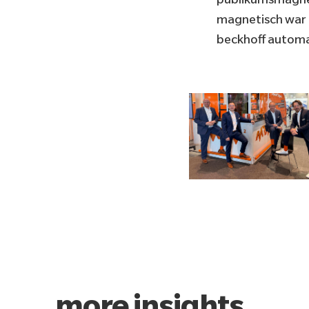
magnetisch war 
beckhoff autom
more insights