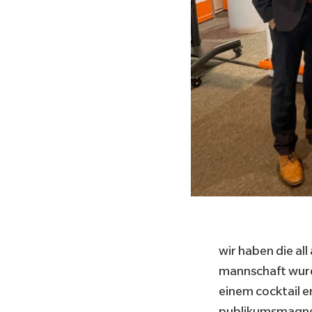
wir haben die
al
mannschaft wurd
einem cocktail e
publikumsmagnet