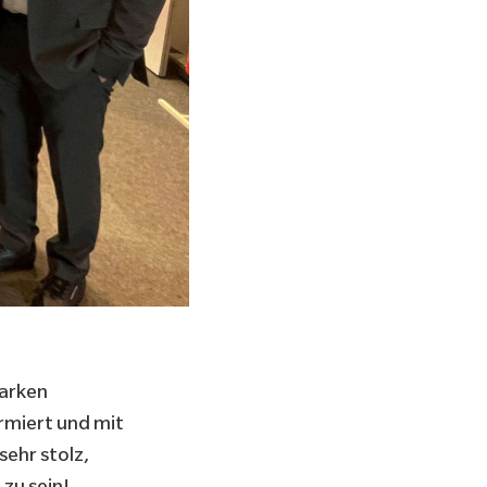
tarken
rmiert und mit
sehr stolz,
zu sein!