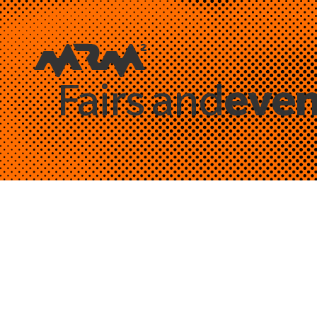
even
Fairs and