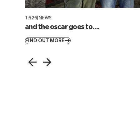
1.6.26
|
NEWS
and the oscar goes to....
FIND OUT MORE