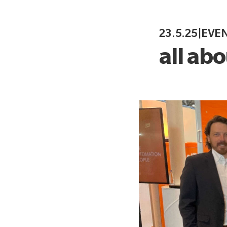
23.5.25
|
EVE
all ab