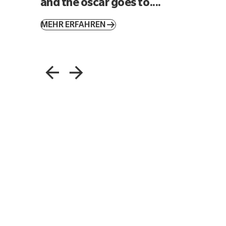
and the oscar goes to....
MEHR ERFAHREN