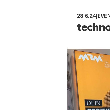
28.6.24
|
EVE
techno