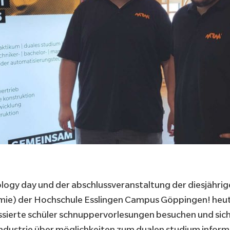
gy day und der abschlussveranstaltung der diesjährigen
mie) der
Hochschule Esslingen Campus Göppingen
! heu
ssierte schüler schnuppervorlesungen besuchen und sic
ndustrie über möglichkeiten zum dualen studium informi