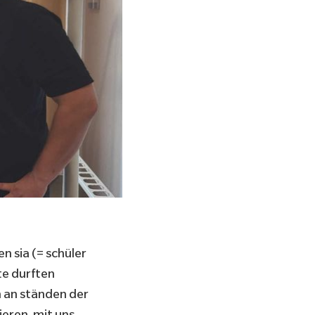
 sia (= schüler
te durften
h an ständen der
eren. mit uns