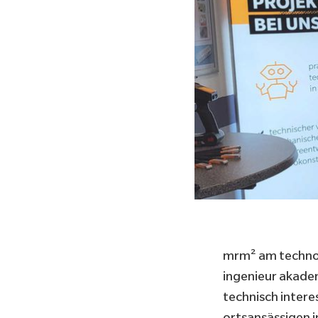
mrm² am technolo
ingenieur akade
technisch intere
ortsansässigen i