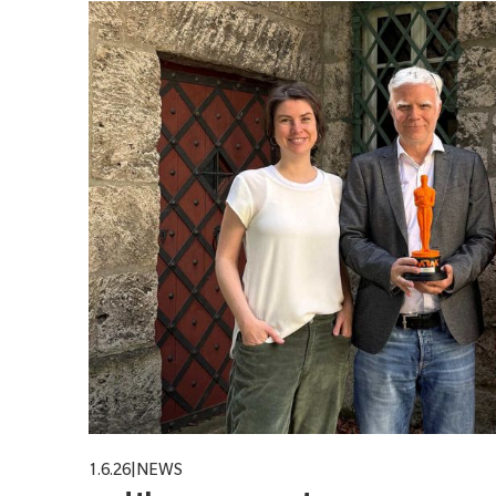
1.6.26
|
NEWS