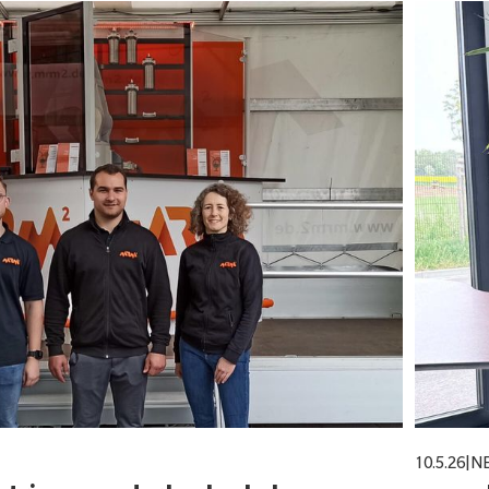
10.5.26
|
N