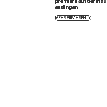
premiere auf der ind
esslingen
MEHR ERFAHREN