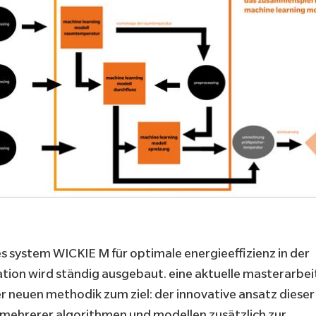
es system WICKIE M für optimale energieeffizienz in der
on wird ständig ausgebaut. eine aktuelle masterarbeit
r neuen methodik zum ziel: der innovative ansatz dieser a
 mehrerer algorithmen und modellen zusätzlich zur