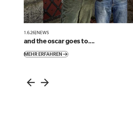
1.6.26
|
NEWS
and the oscar goes to....
MEHR ERFAHREN