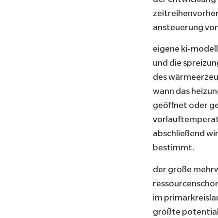
zeitreihenvorhe
ansteuerung von 
eigene ki-modell
und die spreizun
des wärmeerzeug
wann das heizun
geöffnet oder g
vorlauftemperatu
abschließend wi
bestimmt.
der große mehrwe
ressourcenschon
im primärkreisl
größte potential