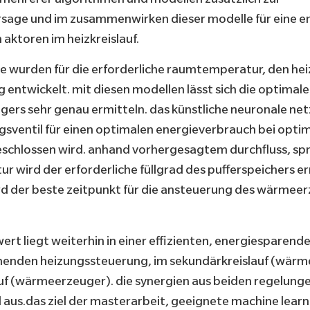
rsage und im zusammenwirken dieser modelle für eine en
aktoren im heizkreislauf.
e wurden für die erforderliche raumtemperatur, den he
g entwickelt. mit diesen modellen lässt sich die optima
ers sehr genau ermitteln. das künstliche neuronale net
gsventil für einen optimalen energieverbrauch bei opti
eschlossen wird. anhand vorhergesagtem durchfluss, sp
r wird der erforderliche füllgrad des pufferspeichers er
rd der beste zeitpunkt für die ansteuerung des wärmee
rt liegt weiterhin in einer effizienten, energiesparend
enden heizungssteuerung, im sekundärkreislauf (wär
auf (wärmeerzeuger). die synergien aus beiden regelung
 aus.das ziel der masterarbeit, geeignete machine lear