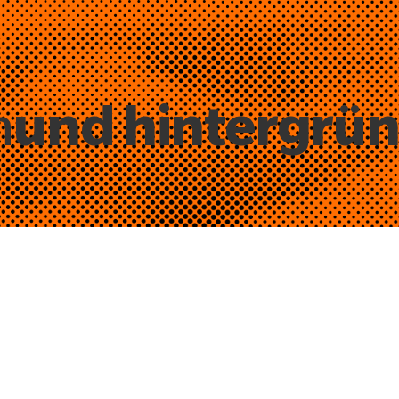
und hintergrü
n