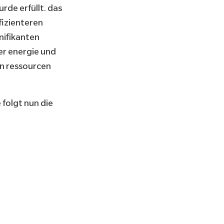
rde erfüllt. das
fizienteren
nifikanten
er energie und
on ressourcen
folgt nun die