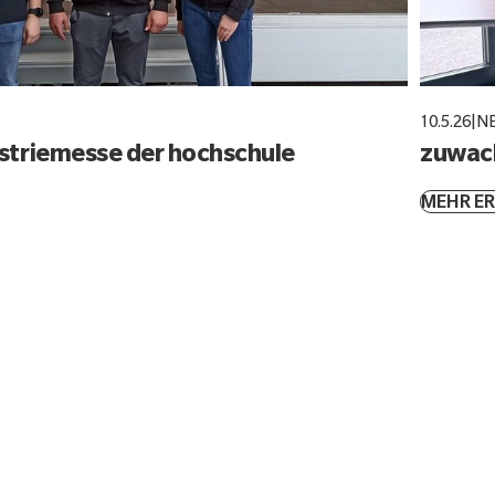
10.5.26
|
N
ustriemesse der hochschule
zuwach
MEHR E