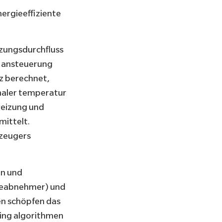
ergieeffiziente
izungsdurchfluss
le ansteuerung
z berechnet,
maler temperatur
reizung und
mittelt.
rzeugers
en und
meabnehmer) und
en schöpfen das
ning algorithmen